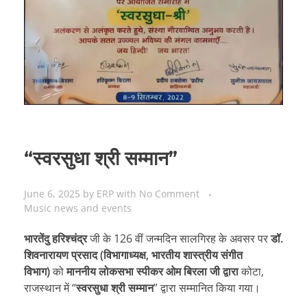
“स्वरसुधा श्री सम्मान”
June 6, 2025
by
ERP
with
No Comment
Music news and events
भारतेंदु हरिश्चंद्र
जी के 126 वीं जन्मदिन सालगिरह के अवसर पर
डॉ.
शिवनारायण प्रसाद (विभागाध्यक्ष, भारतीय शास्त्रीय संगीत
विभाग)
को
माननीय लोकसभा स्पीकर ओम बिरला जी द्वारा
कोटा,
राजस्थान में “
स्वरसुधा श्री सम्मान
” द्वारा सम्मानित किया गया।